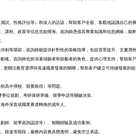
力測試、性格評估等）和深入的訪談，幫助客戶全面、客觀地認識自己的
業、課程、政策等信息浩如煙海。咨詢師憑借其專業知識和信息網絡，能
標。
校沖刺等環節，咨詢師能提供針對性的策略指導，包括背景提升、文書潤
心動搖。咨詢師也扮演著傾聽者和鼓勵者的角色，提供心理支持，幫助客
里，更關注教育選擇與長遠職業發展的關聯，幫助客戶建立可持續發展的
如初高中擇校、競賽路徑）等問題。
雙學位規劃、考研保研準備、留學申請等關鍵決策。
、海外深造或職業賽道轉換的成年人。
規劃師、留學咨詢認證等）、相關經驗及成功案例。
施、跟進等階段，服務內容應具體透明，避免空泛承諾。